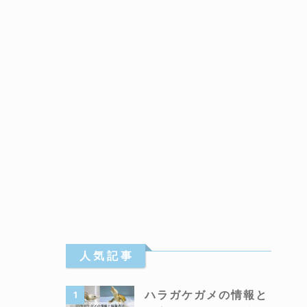
人 気 記 事
ハラガケガメの情報と
1