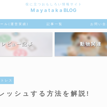
役 に 立 つ お も し ろ い 情 報 サ イ ト
M a y a t a k a BLOG
ー ル ( 運 営 実 績 )
記 事 一 覧
お 問 い 合
レ ビュ ー 記 事
動 物 関 連
 ト レ ス
レッシュする方法を解説!