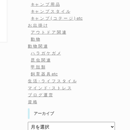
キャ ン プ 用 品
キャ ン プ ス タ イ ル
キャ ン プ ( コ テ ー ジ ) etc
お 出 掛 け
ア ウ ト ド ア 関 連
動 物
動 物 関 連
ハ ラ ガ ケ ガ メ
昆 虫 関 連
甲 殻 類
飼 育 器 具 etc
生 活・ラ イ フ ス タ イ ル
マ イ ン ド・ス ト レ ス
ブ ロ グ 運 営
資 格
アーカイブ