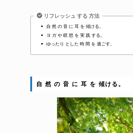
リフレッシュ する 方法
自 然 の 音 に 耳 を 傾ける。
ヨ ガ や 瞑 想 を 実 践 する。
ゆったり とした 時 間 を 過ごす。
自 然 の 音 に 耳 を 傾ける。