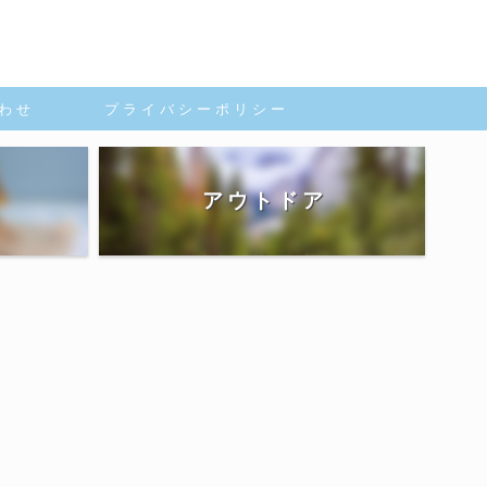
 わ せ
プ ラ イ バ シ ー ポ リ シ ー
ア ウ ト ド ア