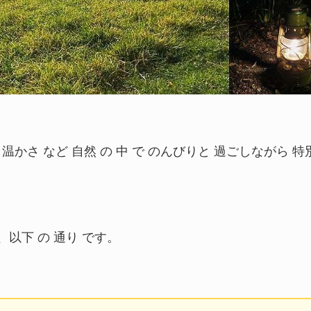
温かさ など 自然 の 中 で のんびりと 過ごしながら 特
、以下 の 通り です。