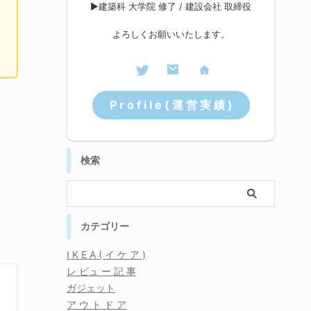
▶︎建築科 大学院 修了 / 建設会社 取締役
よろしくお願いいたします。
P r o f i l e ( 運 営 実 績 )
検索
カテゴリー
I K E A ( イ ケ ア )
レ ビュ ー 記 事
ガジェット
ア ウ ト ド ア