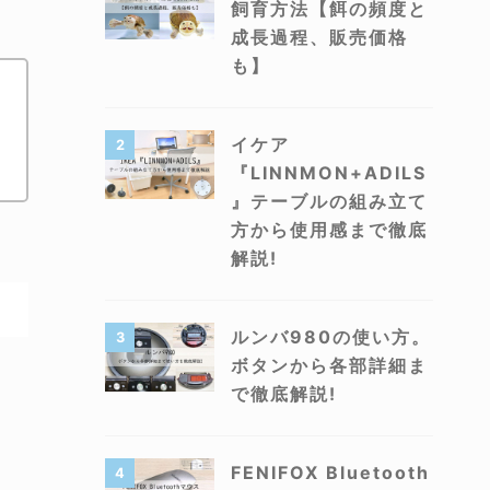
飼育方法【餌の頻度と
成長過程、販売価格
も】
イケア
2
『LINNMON+ADILS
』テーブルの組み立て
方から使用感まで徹底
解説!
ルンバ980の使い方。
3
ボタンから各部詳細ま
で徹底解説!
FENIFOX Bluetooth
4