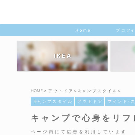
H o m e
プ ロ フィ 
I K E A
HOME
>
ア ウ ト ド ア
>
キャ ン プ ス タ イ ル
>
キャ ン プ ス タ イ ル
ア ウ ト ド ア
マ イ ン ド・ス
キャンプで心身をリフ