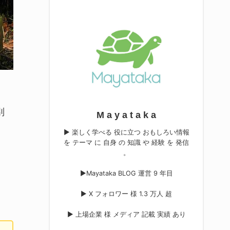
別
M a y a t a k a
▶︎ 楽しく学べる 役に立つ おもしろい情報
を テーマ に 自身 の 知識 や 経験 を 発信
。
▶︎Mayataka BLOG 運営 9 年目
▶︎ X フォロワー 様 1.3 万人 超
▶︎ 上場企業 様 メディア 記載 実績 あり