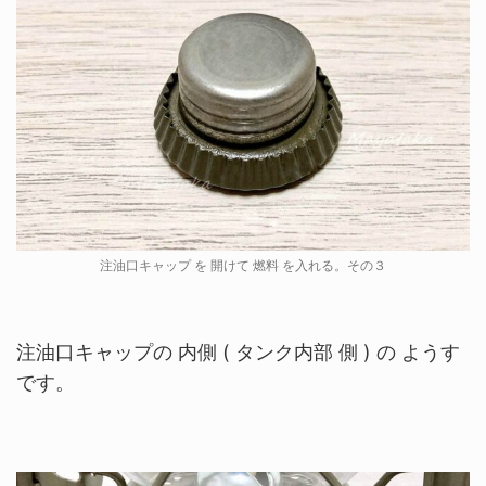
注油口キャップ を 開けて 燃料 を入れる。その３
注油口キャップの 内側 ( タンク内部 側 ) の ようす
です。