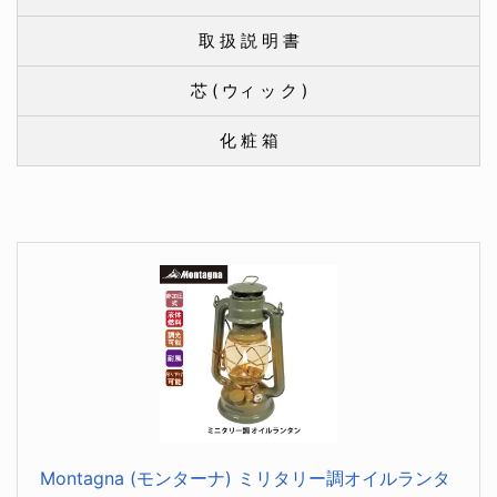
取 扱 説 明 書
芯 ( ウィ ッ ク )
化 粧 箱
Montagna (モンターナ) ミリタリー調オイルランタ