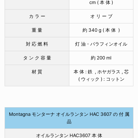
cm ( 本 体 )
カ ラ ー
オ リ ー ブ
重 量
約 340 g ( 本 体 )
対 応 燃 料
灯 油・パラフィンオイル
タ ン ク 容 量
約 200 ml
材 質
本 体 : 鉄 , ホヤガラス , 芯
( ウィック ) : コットン
Montagna モンターナ オイルランタン HAC 3607 の 付 属
品
オイルランタン HAC3607 本 体