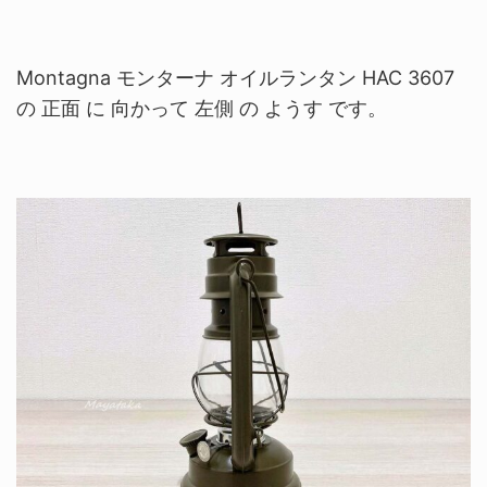
Montagna モンターナ オイルランタン HAC 3607
の 正面 に 向かって 左側 の ようす です。