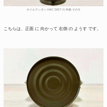
オイルランタン HAC 3607 の 外観 その６
こちらは、正面 に 向かって 右側 の ようす です。