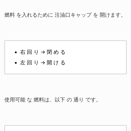
燃料 を入れるために 注油口キャップ を 開けます。
右 回 り → 閉 め る
左 回 り → 開 け る
使用可能 な 燃料は、以下 の 通り です。