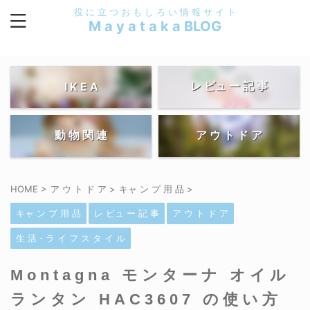
役 に 立 つ お も し ろ い 情 報 サ イ ト
M a y a t a k a BLOG
レ ビュ ー 記 事
I K E A
動 物 関 連
ア ウ ト ド ア
HOME
>
ア ウ ト ド ア
>
キャ ン プ 用 品
>
キャ ン プ 用 品
レ ビュ ー 記 事
ア ウ ト ド ア
生 活・ラ イ フ ス タ イ ル
Montagna モンターナ オイル
ランタン HAC3607 の使い方