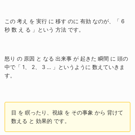
この 考え を 実行 に 移す のに 有効 なのが、「 6
秒 数 え る 」という 方法 です。
怒り の 原因 と なる 出来事 が 起きた 瞬間 に 頭の
中で「 1、 2、 3 … 」というように 数えていきま
す。
目 を 瞑ったり、視線 を その事象 から 背けて
数える と 効果的 です。