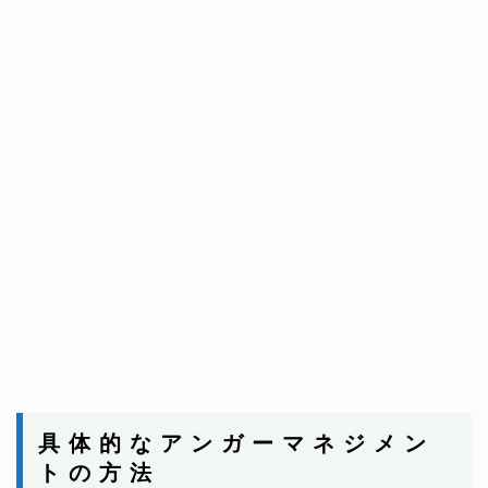
具 体 的 な ア ン ガ ー マ ネ ジ メ ン
ト の 方 法