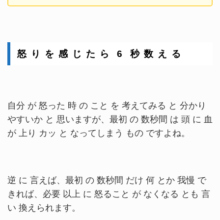
怒 り を 感 じ た ら 6 秒 数 え る
自分 が 怒った 時 の こと を 考えてみる と 分かり
やすいか と 思いますが、最初 の 数秒間 は 頭 に 血
が 上り カッ と なってしまう もの ですよね。
逆 に 言えば、最初 の 数秒間 だけ 何 とか 我慢 で
きれば、必要 以上 に 怒ること が なくなる とも 言
い 換えられます。