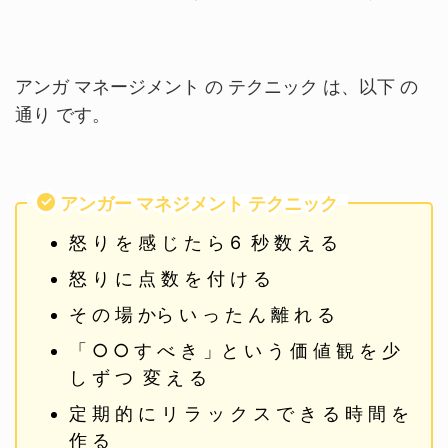
アンガ マネージメント の テクニック は、以下 の
通り です。
アンガー マネジメント テクニック
怒 り を 感 じ た ら 6 秒 数 え る
怒 り に 点 数 を 付 け る
そ の 場 から い っ た ん 離 れ る
「 ○ ○ す べ き 」と い う 価 値 観 を 少
し ず つ 変 え る
定 期 的 に リ ラ ッ ク ス で き る 時 間 を
作 る