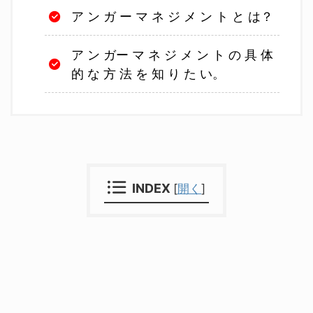
ア ン ガ ー マ ネ ジ メ ン ト と は？
ア ン ガー マ ネ ジ メ ン ト の 具 体
的 な 方 法 を 知 り た い。
INDEX
[
開く
]