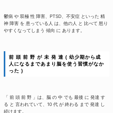
鬱病 や 双極 性 障害、PTSD、不安症 といった 精
神 障害 を 患っている人 は、他の人 と 比べて 怒り
やすくなってしまう 傾向 に あります。
前 頭 前 野 が 未 発 達 ( 幼少期から成
人になるまであまり脳を使う習慣がなか
った )
「 前 頭 前 野 」は、脳 の 中 でも 最後 に 発達 す
る と 言われていて、10 代 が 終わる まで 発達 し
続けます。