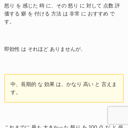
怒り を 感じた 時 に、その 怒り に 対して 点数 評
価する 癖 を 付ける 方法 は 非常 に おすすめ で
す。
即効性 は それほど ありませんが、
中、長期的 な 効果 は、かなり 高い と 言えま
す。
これまでに 最も 大きかった 怒り を 100 点 だ と 仮