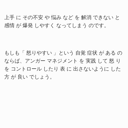
上手 に その不安 や 悩み など を 解消 できない と
感情 が 爆発 しやすく なってしまう のです。
もしも「 怒りやすい 」という 自覚 症状 が ある の
ならば、アンガー マネジメント を 実践 して 怒 り
を コントロール したり 表 に 出さないように した
方 が 良い でしょう。