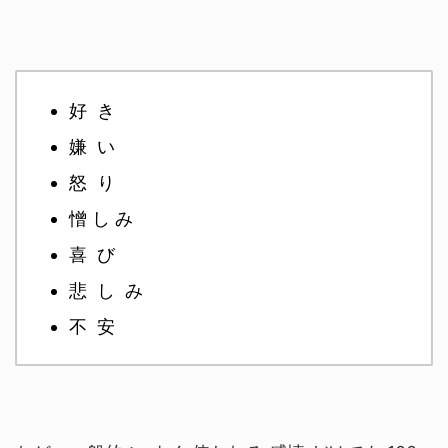
好 き
嫌 い
怒 り
憎 し み
喜 び
悲 し み
不 安