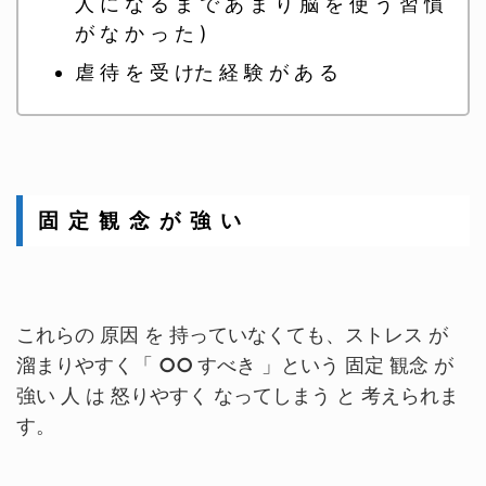
人 に な る ま で あ ま り 脳 を 使 う 習 慣
が な か っ た )
虐 待 を 受 けた 経 験 が あ る
固 定 観 念 が 強 い
これらの 原因 を 持っていなくても、ストレス が
溜まりやすく「
○○
すべき 」という 固定 観念 が
強い 人 は 怒りやすく なってしまう と 考えられま
す。