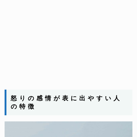
怒 り の 感 情 が 表 に 出 や す い 人
の 特 徴