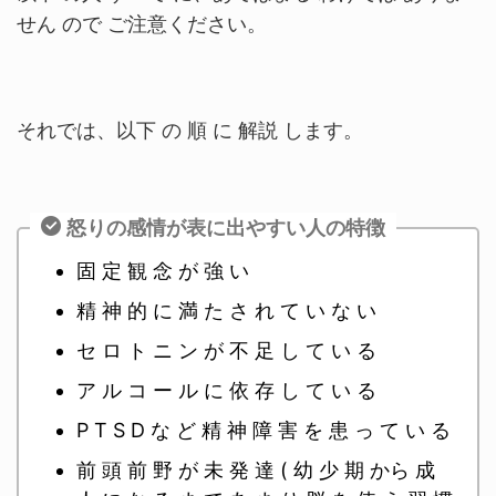
せん ので ご注意ください。
それでは、以下 の 順 に 解説 します。
怒りの感情が表に出やすい人の特徴
固 定 観 念 が 強 い
精 神 的 に 満 た さ れ て い な い
セ ロ ト ニ ン が 不 足 し て い る
ア ル コ ー ル に 依 存 し て い る
P T S D な ど 精 神 障 害 を 患 っ て い る
前 頭 前 野 が 未 発 達 ( 幼 少 期 から 成