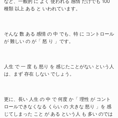
など、一般的 に よく 使われる 感情 だけでも 100
種類 以上 ある と いわれています。
そんな 数 ある 感情 の 中 でも、特 に コントロール
が 難しい の が「 怒 り 」です。
人生 で 一 度 も 怒り を 感じたことがない という人
は、まず 存在 しない でしょう。
更に、長い 人生 の 中 で 何度 か「 理性 が コント
ロールできなくなる くらい の 大きな 怒り 」を 感
じてしまった こと が ある という人 も 多い のでは