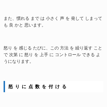
また、慣れる まで は 小さく 声 を 発して しまって
も 良 かと 思います。
怒り を 感じる たびに、この 方法 を 繰り返す こと
で 次第 に 怒り を 上手 に コントロール できる よ
うになります。
怒 り に 点 数 を 付 け る