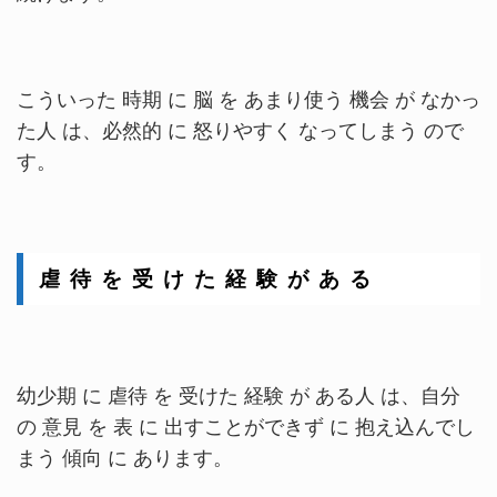
こういった 時期 に 脳 を あまり使う 機会 が なかっ
た人 は、必然的 に 怒りやすく なってしまう ので
す。
虐 待 を 受 け た 経 験 が あ る
幼少期 に 虐待 を 受けた 経験 が ある人 は、自分
の 意見 を 表 に 出すことができず に 抱え込んでし
まう 傾向 に あります。