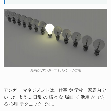
具体的なアンガーマネジメントの方法
アンガー マネジメントは、仕事 や 学校、家庭内 と
いった ように 日常 の 様々 な 場面 で 活用 が でき
る 心理 テクニック です。