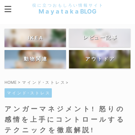
役 に 立 つ お も し ろ い 情 報 サ イ ト
M a y a t a k a BLOG
レ ビュ ー 記 事
I K E A
動 物 関 連
ア ウ ト ド ア
HOME
>
マ イ ン ド・ス ト レ ス
>
マ イ ン ド・ス ト レ ス
アンガーマネジメント! 怒りの
感情を上手にコントロールする
テクニックを徹底解説!