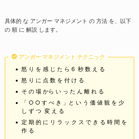
具体的 な アンガー マネジメント の 方法 を、以下
の 順 に 解説 します。
アンガー マネジメント テクニック
怒 り を 感 じ た ら 6 秒 数 え る
怒 り に 点 数 を 付 け る
そ の 場 から い っ た ん 離 れ る
「 ○ ○ す べ き 」と い う 価 値 観 を 少
し ず つ 変 え る
定 期 的 に リ ラ ッ ク ス で き る 時 間 を
作 る