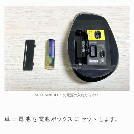
M-XGM20DLBK の電源の入れ方 その１
単 三 電 池 を 電池 ボックス に セット します。