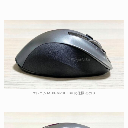
エレコム M-XGM20DLBK の仕様 その３