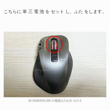
こちらに 単 三 電 池 を セット し、ふた をします。
M-XGM20DLBK の電源の入れ方 その３