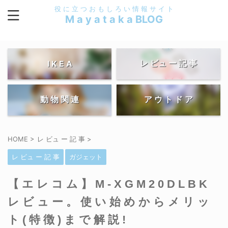
役 に 立 つ お も し ろ い 情 報 サ イ ト
M a y a t a k a BLOG
レ ビュ ー 記 事
I K E A
動 物 関 連
ア ウ ト ド ア
HOME
>
レ ビュ ー 記 事
>
レ ビュ ー 記 事
ガジェット
【エレコム】M-XGM20DLBK
レビュー。使い始めからメリッ
ト(特徴)まで解説!