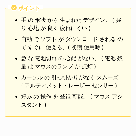
ポイント
手 の 形状 から 生まれた デザイン。 ( 握
り 心地 が 良く 疲れにくい )
自動 で ソフト が ダウンロード される の
で すぐに 使える。( 初期 使用時 )
急 な 電池切れ の 心配 がない。 ( 電池 残
量 は マウスのランプ が 点灯 )
カーソル の 引っ掛かりがなく スムーズ。
( アルティメット・レーザー センサー )
好み の 操作 を 登録 可能。 ( マウス アシ
スタント )