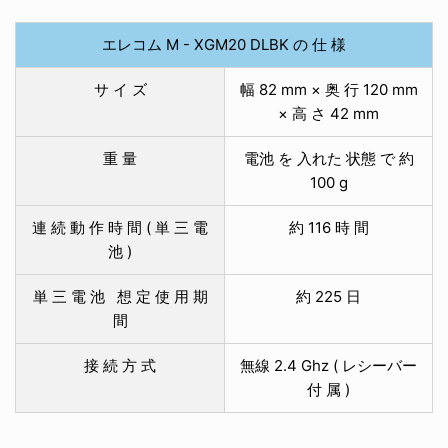
エレコム M - XGM20 DLBK の 仕 様
サ イ ズ
幅 82 mm × 奥 行 120 mm
× 高 さ 42 mm
重 量
電池 を 入れた 状態 で 約
100 g
連 続 動 作 時 間 ( 単 三 電
約 116
時 間
池 )
単 三 電 池 想 定 使 用 期
約 225
日
間
接 続 方 式
無線 2.4 Ghz ( レシーバー
付 属 )