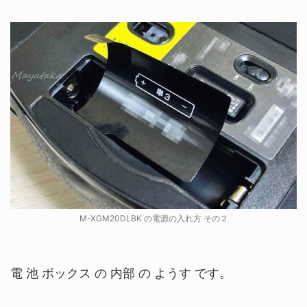
M-XGM20DLBK の電源の入れ方 その２
電 池 ボックス の 内部 の ようす です。