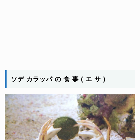
ソデ カラッパ の 食 事 ( エ サ )