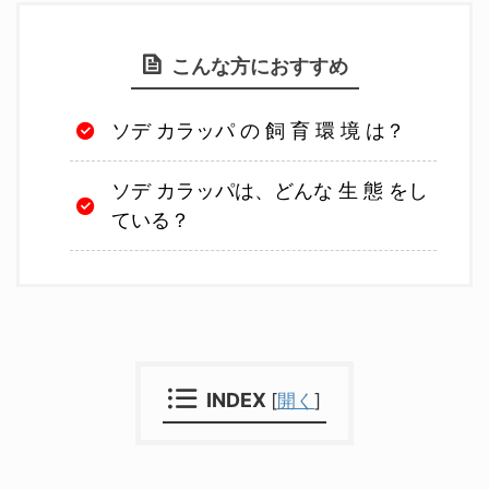
こんな方におすすめ
ソデ カラッパ の 飼 育 環 境 は？
ソデ カラッパは、どんな 生 態 をし
ている？
INDEX
[
開く
]