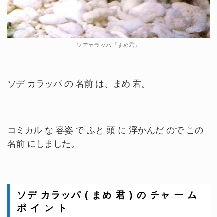
ソデカラッパ『まめ君』
ソデ カラッパ の 名前 は、まめ 君。
コミカル な 容姿 で ふと 頭 に 浮かんだ ので この
名前 にしました。
ソデ カラッパ ( まめ 君 ) の チャ ー ム
ポ イ ン ト