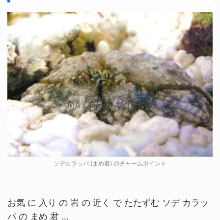
ソデカラッパ (まめ君) のチャームポイント
お気 に 入り の 岩 の 近く で たたずむ ソデ カラッ
パ の まめ 君 …