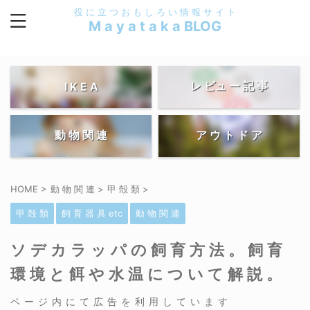
役 に 立 つ お も し ろ い 情 報 サ イ ト
M a y a t a k a BLOG
レ ビュ ー 記 事
I K E A
動 物 関 連
ア ウ ト ド ア
HOME
>
動 物 関 連
>
甲 殻 類
>
甲 殻 類
飼 育 器 具 etc
動 物 関 連
ソデカラッパの飼育方法。飼育
環境と餌や水温について解説。