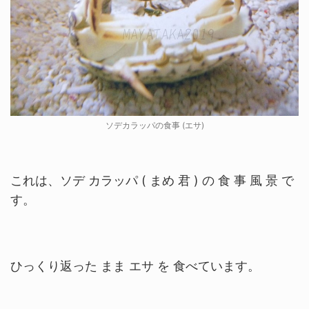
ソデカラッパの食事 (エサ)
これは、ソデ カラッパ ( まめ 君 ) の 食 事 風 景 で
す。
ひっくり返った まま エサ を 食べています。