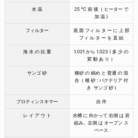
水 温
25 ℃ 前 後（ ヒーター で
加 温 )
フィルター
底 面 フィ ル タ ー に 上 部
フィ ル タ ー を 直 結
海 水 の 比 重
1.021 から 1.023 ( 多 少 の
変 動 あ り ）
サンゴ 砂
種砂 の 細め と 普通 の 混
合（ 種 砂 : バクテリア 付
き サンゴ 砂 )
プロティンスキマー
自 作
レ イ ア ウ ト
水槽 に 向かって 右側 は 岩
組み。左側 は オープン ス
ペース