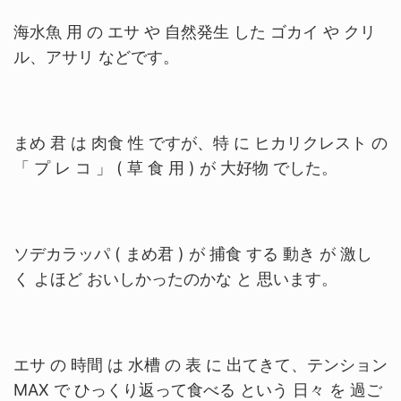
海水魚 用 の エサ や 自然発生 した ゴカイ や クリ
ル、アサリ などです。
まめ 君 は 肉食 性 ですが、特 に ヒカリクレスト の
「 プ レ コ 」 ( 草 食 用 ) が 大好物 でした。
ソデカラッパ ( まめ君 ) が 捕食 する 動き が 激し
く よほど おいしかったのかな と 思います。
エサ の 時間 は 水槽 の 表 に 出てきて、テンション
MAX で ひっくり返って食べる という 日々 を 過ご