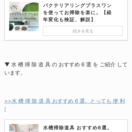
バクテリアリングプラスワン
を使ってお掃除を楽に。【経
年変化も検証、解説】
続きを見る
▼ 水 槽 掃 除 道 具 の おすすめ 6 選 を ご紹介 して
います。
>>水 槽 掃 除 道 具 おすすめ 6 選。とっても 便 利
!
水槽掃除道具 おすすめ6選。