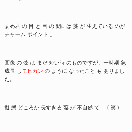
まめ君 の 目 と 目 の 間には 藻 が 生えている のが
チャーム ポイント 。
画像 の 藻 は まだ 短い時 のものですが、一時期 急
成長 し
モヒカン
の ように なったこと も ありまし
た。
擬 態 どころか 長すぎる 藻 が 不自然 で … ( 笑 )