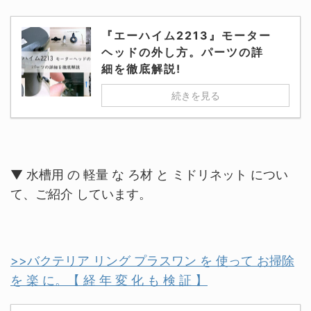
『エーハイム2213』モーター
ヘッドの外し方。パーツの詳
細を徹底解説!
続きを見る
▼ 水槽用 の 軽量 な ろ材 と ミドリネット につい
て、ご紹介 しています。
>>バクテリア リング プラスワン を 使って お掃除
を 楽 に。【 経 年 変 化 も 検 証 】