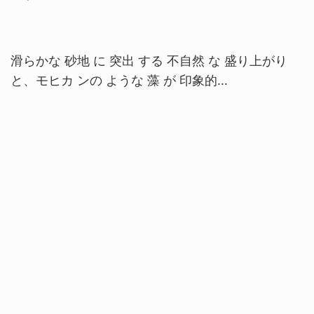
滑らかな 砂地 に 突出 する 不自然 な 盛り上がり
と、モヒカ ンの ような 藻 が 印象的…