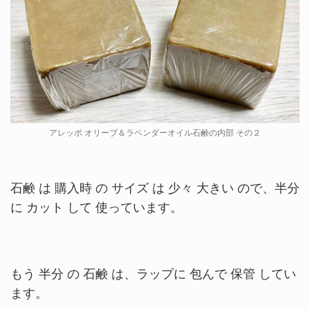
アレッポ オリーブ＆ラベンダーオイル石鹸の内部 その２
石鹸 は 購入時 の サイズ は 少々 大きい ので、半分
に カット して 使っています。
もう 半分 の 石鹸 は、ラップに 包んで 保管 してい
ます。