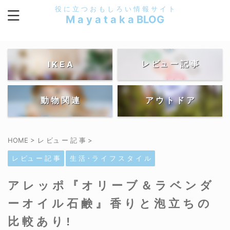
役 に 立 つ お も し ろ い 情 報 サ イ ト
M a y a t a k a BLOG
レ ビュ ー 記 事
I K E A
動 物 関 連
ア ウ ト ド ア
HOME
>
レ ビュ ー 記 事
>
レ ビュ ー 記 事
生 活・ラ イ フ ス タ イ ル
アレッポ『オリーブ＆ラベンダ
ーオイル石鹸』香りと泡立ちの
比較あり!