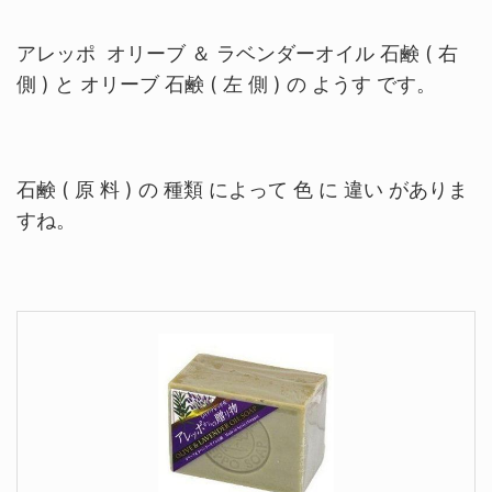
アレッポ オリーブ ＆ ラベンダーオイル 石鹸 ( 右
側 ) と オリーブ 石鹸 ( 左 側 ) の ようす です。
石鹸 ( 原 料 ) の 種類 によって 色 に 違い がありま
すね。